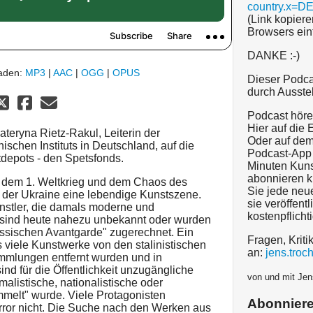
country.x=D
(Link kopiere
Browsers ein
DANKE :-)
laden:
MP3
|
AAC
|
OGG
|
OPUS
Dieser Podca
durch Ausste
Podcast hören
Hier auf die
Kateryna Rietz-Rakul, Leiterin der
Oder auf dem
schen Instituts in Deutschland, auf die
Podcast-App 
epots - den Spetsfonds.
Minuten Kuns
abonnieren k
 dem 1. Weltkrieg und dem Chaos des
Sie jede neu
n der Ukraine eine lebendige Kunstszene.
sie veröffentl
nstler, die damals moderne und
kostenpflicht
 sind heute nahezu unbekannt oder wurden
ssischen Avantgarde" zugerechnet. Ein
Fragen, Kriti
s viele Kunstwerke von den stalinistischen
an:
jens.tro
mlungen entfernt wurden und in
d für die Öffentlichkeit unzugängliche
von und mit Jen
malistische, nationalistische oder
mmelt" wurde. Viele Protagonisten
Abonnier
error nicht. Die Suche nach den Werken aus