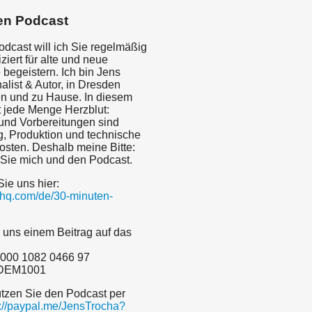
en Podcast
odcast will ich Sie regelmäßig
iert für alte und neue
begeistern. Ich bin Jens
alist & Autor, in Dresden
n und zu Hause. In diesem
t jede Menge Herzblut:
nd Vorbereitungen sind
g, Produktion und technische
sten. Deshalb meine Bitte:
 Sie mich und den Podcast.
Sie uns hier:
dyhq.com/de/30-minuten-
 uns einem Beitrag auf das
000 1082 0466 97
ADEM1001
ützen Sie den Podcast per
s://paypal.me/JensTrocha?