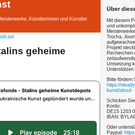
nst
Über dies
Meisterwerke, Künstlerinnen und Künstler
Mit diesem P
und unkompliz
Meisterwerke 
odcast
Trocha, Journ
aufgewachse
Projekt steck
talins geheime
Recherchen u
zeitaufwendi
Umsetzung ko
Unterstützen
Bitte fördern 
https://stea
kunst/about
Schicken Sie
Konto:
DE15 1203 0
IBAN: BYL
Oder unterst
Paypal:
http