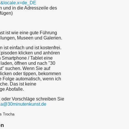
E&locale.x=de_DE
n und in die Adresszeile des
fügen)
st ist wie eine gute Führung
llungen, Museen und Galerien.
 ist einfach und ist kostenfrei.
 Episoden klicken und anhören
 Smartphone / Tablet eine
laden, öffnen und nach "30
t" suchen. Wenn Sie auf
licken oder tippen, bekommen
e Folge automatisch, wenn ich
iche. Das ist keine
ige Abofalle.
k oder Vorschläge schreiben Sie
cha@30minutenkunst.de
s Trocha
en