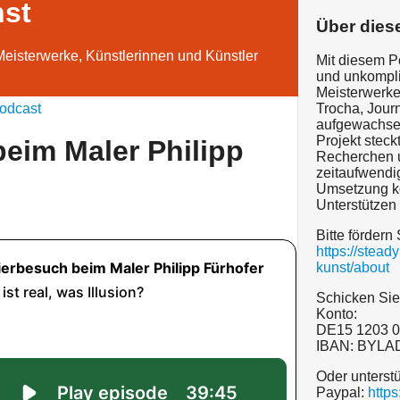
nst
Über dies
Meisterwerke, Künstlerinnen und Künstler
Mit diesem P
und unkompliz
Meisterwerke 
odcast
Trocha, Journ
aufgewachse
Projekt steck
beim Maler Philipp
Recherchen u
zeitaufwendi
Umsetzung ko
Unterstützen
Bitte fördern 
https://stea
kunst/about
Schicken Sie
Konto:
DE15 1203 0
IBAN: BYL
Oder unterst
Paypal:
http