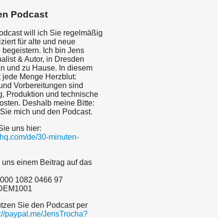
en Podcast
odcast will ich Sie regelmäßig
iert für alte und neue
begeistern. Ich bin Jens
alist & Autor, in Dresden
n und zu Hause. In diesem
t jede Menge Herzblut:
nd Vorbereitungen sind
g, Produktion und technische
sten. Deshalb meine Bitte:
 Sie mich und den Podcast.
Sie uns hier:
dyhq.com/de/30-minuten-
 uns einem Beitrag auf das
000 1082 0466 97
ADEM1001
ützen Sie den Podcast per
s://paypal.me/JensTrocha?