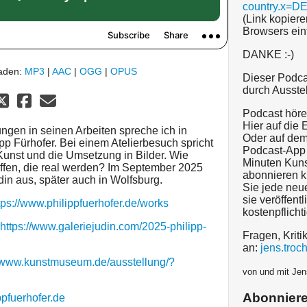
country.x=D
(Link kopiere
Browsers ein
DANKE :-)
laden:
MP3
|
AAC
|
OGG
|
OPUS
Dieser Podca
durch Ausste
Podcast hören
Hier auf die
gen in seinen Arbeiten spreche ich in
Oder auf dem
pp Fürhofer. Bei einem Atelierbesuch spricht
Podcast-App 
Kunst und die Umsetzung in Bilder. Wie
Minuten Kuns
haffen, die real werden? Im September 2025
abonnieren k
Judin aus, später auch in Wolfsburg.
Sie jede neu
sie veröffentl
tps://www.philippfuerhofer.de/works
kostenpflicht
https://www.galeriejudin.com/2025-philipp-
Fragen, Kriti
an:
jens.tro
//www.kunstmuseum.de/ausstellung/?
von und mit Jen
Abonnier
ppfuerhofer.de