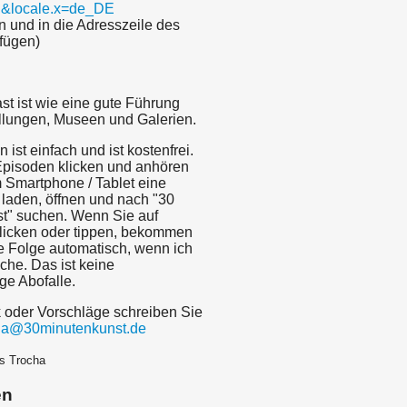
E&locale.x=de_DE
n und in die Adresszeile des
fügen)
st ist wie eine gute Führung
llungen, Museen und Galerien.
 ist einfach und ist kostenfrei.
 Episoden klicken und anhören
 Smartphone / Tablet eine
laden, öffnen und nach "30
t" suchen. Wenn Sie auf
licken oder tippen, bekommen
e Folge automatisch, wenn ich
iche. Das ist keine
ige Abofalle.
k oder Vorschläge schreiben Sie
cha@30minutenkunst.de
s Trocha
en