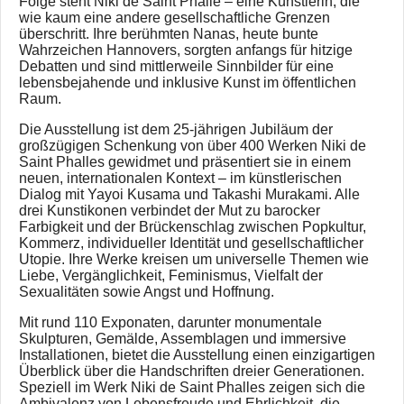
Folge steht Niki de Saint Phalle – eine Künstlerin, die
wie kaum eine andere gesellschaftliche Grenzen
überschritt. Ihre berühmten Nanas, heute bunte
Wahrzeichen Hannovers, sorgten anfangs für hitzige
Debatten und sind mittlerweile Sinnbilder für eine
lebensbejahende und inklusive Kunst im öffentlichen
Raum.
Die Ausstellung ist dem 25-jährigen Jubiläum der
großzügigen Schenkung von über 400 Werken Niki de
Saint Phalles gewidmet und präsentiert sie in einem
neuen, internationalen Kontext – im künstlerischen
Dialog mit Yayoi Kusama und Takashi Murakami. Alle
drei Kunstikonen verbindet der Mut zu barocker
Farbigkeit und der Brückenschlag zwischen Popkultur,
Kommerz, individueller Identität und gesellschaftlicher
Utopie. Ihre Werke kreisen um universelle Themen wie
Liebe, Vergänglichkeit, Feminismus, Vielfalt der
Sexualitäten sowie Angst und Hoffnung.
Mit rund 110 Exponaten, darunter monumentale
Skulpturen, Gemälde, Assemblagen und immersive
Installationen, bietet die Ausstellung einen einzigartigen
Überblick über die Handschriften dreier Generationen.
Speziell im Werk Niki de Saint Phalles zeigen sich die
Ambivalenz von Lebensfreude und Ehrlichkeit, die