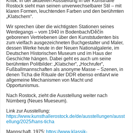
Kritik. In der aktuellen Ausstellung in der Kunsthalle
Rostock sieht man seinen unverwechselbarer Stil – mit
klaren Formen, leuchtenden Farben und den berühmten
„Klatschern“.
Wir sprechen über die wichtigsten Stationen seines
Werdegangs – vom 1940 in Bodenbach/Děčín
geborenen Vertriebenen über den Kunststudenten bis
zum vielfach ausgezeichneten Buchgestalter und Maler,
dessen Werke heute in der Neuen Nationalgalerie, im
Deutschen Historischen Museum und im Haus der
Geschichte hängen. Dabei geht es auch um seine
berühmten Politbilder: „Klatscher“, „Hochrufer“,
Fußballmannschaften als anonyme Masse – Szenen, in
denen Ticha die Rituale der DDR ebenso entlarvt wie
allgemeine Mechanismen von Macht und
Opportunismus.
Nach Rostock, zieht die Ausstellung weiter nach
Nürnberg (Neues Mueseum).
Link zur Ausstellung:
https://www.kunsthallerostock.de/de/ausstellungen/ausst
ellung/2025/hans-ticha
Mannschaft, 1975:
https://www.klassik-