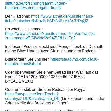
stiftung.de/forschung/sammlungen-
bestaende/sammlung/ddr-kunst/
Der Klatscher:
https://www.artnet.de/künstler/hans-
ticha/klatscher-6sKnzS-SMYAsSxVkAGPDqQ2
Es wächst zusammen:
https://www.artnet.de/künstler/hans-ticha/es-wächst-
zusammen-yEfSlWiddVd04ZV3i1kuFg2
In diesem Podcast steckt jede Menge Herzblut. Deshalb
meine Bitte: Unterstützen Sie mich und den Podcast.
Bitte fördern Sie uns hier:
https://steadyhq.com/de/30-
minuten-kunst/about
Oder überweisen Sie einen Betrag Ihrer Wahl auf das
Konto: DE15 1203 0000 1082 0466 97 IBAN:
BYLADEM1001
Oder unterstützen Sie den Podcast per Paypal:
https://paypal.me/JensTrocha?
country.x=DE&locale.x=de_DE
(Link kopieren und in die
Adresszeile des Browsers einfügen)