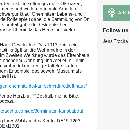
rden bislang selten gezeigte Ölskizzen,
ente und weitere originale Arbeiten
Schwerpunkt auf Chemnitzer Lebens- und
e Rolle spielt dabei die Sammlung von Dr.
s Dauerleihgabe der Ostdeutschen
Follow us
kasse Chemnitz das Herzstück vieler
Jens Trocha
 Haus Geschichte: Das 1913 errichtete
stil knüpft an die Wohnmühle in der
 Im Zweiten Weltkrieg wurde das Elternhaus
, nachdem Wohnung und Atelier in Berlin
verbindet ein neu gestalteter Garten
nem Ensemble, das sowohl Museum als
teil ist.
en-chemnitz.de/karl-schmidt-rottluff-haus/
Menge Herzblut. **Deshalb meine Bitte:
odcast.
/steadyhq.com/de/30-minuten-kunst/about
g Ihrer Wahl auf das Konto: DE15 1203
ADEM1001