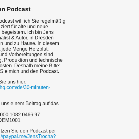
en Podcast
odcast will ich Sie regelmäßig
iert für alte und neue
begeistern. Ich bin Jens
alist & Autor, in Dresden
n und zu Hause. In diesem
t jede Menge Herzblut:
nd Vorbereitungen sind
g, Produktion und technische
sten. Deshalb meine Bitte:
 Sie mich und den Podcast.
Sie uns hier:
dyhq.com/de/30-minuten-
 uns einem Beitrag auf das
000 1082 0466 97
ADEM1001
ützen Sie den Podcast per
s://paypal.me/JensTrocha?