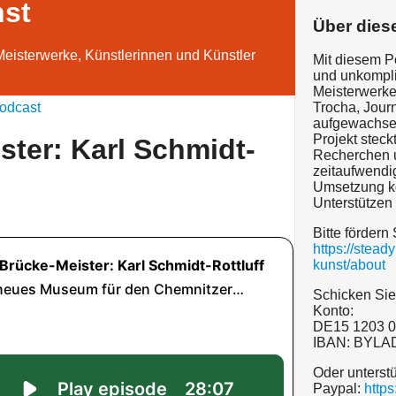
nst
Über dies
Meisterwerke, Künstlerinnen und Künstler
Mit diesem P
und unkompliz
Meisterwerke 
odcast
Trocha, Journ
aufgewachse
Projekt steck
ster: Karl Schmidt-
Recherchen u
zeitaufwendi
Umsetzung ko
Unterstützen
Bitte fördern 
https://stea
kunst/about
Schicken Sie
Konto:
DE15 1203 0
IBAN: BYL
Oder unterst
Paypal:
http