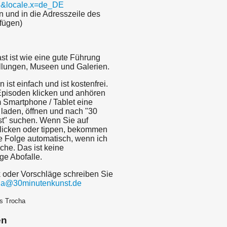
E&locale.x=de_DE
n und in die Adresszeile des
fügen)
st ist wie eine gute Führung
llungen, Museen und Galerien.
 ist einfach und ist kostenfrei.
 Episoden klicken und anhören
 Smartphone / Tablet eine
laden, öffnen und nach "30
t" suchen. Wenn Sie auf
licken oder tippen, bekommen
e Folge automatisch, wenn ich
iche. Das ist keine
ige Abofalle.
k oder Vorschläge schreiben Sie
cha@30minutenkunst.de
s Trocha
en