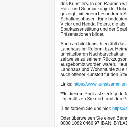
des Künstlers. In den Räumen we
Holz- und Schmuckobjekte, Dokum
gezeigt, mit einem besonderen 
Schaffensphasen. Eine bedeutend
Victor und Hedda Peters, die al
Sparkassenstiftung und der Spar
Präsentationen bildet.
Auch architektonisch erzählt das
Landhaus im Reform- bzw. Heimat
unmittelbaren Nachbarschaft an.
zeitweise zu seinem Rückzugsort
ausgebombt worden waren. Heute 
Landhaus und Wohnmühle zu ei
auch offener Kunstort für den Stadt
Links:
https://www.kunstsammlung
**In diesem Podcast steckt jede 
Unterstützen Sie mich und den P
Bitte fördern Sie uns hier:
https:/
Oder überweisen Sie einen Betra
0000 1082 0466 97 IBAN: BYL