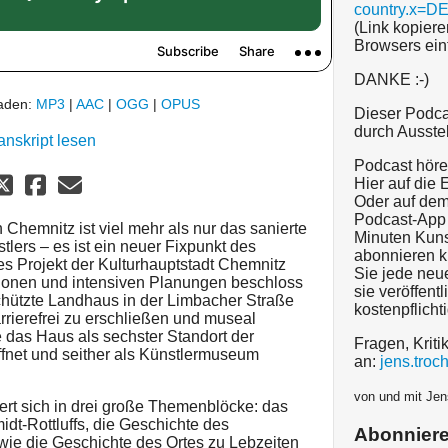
country.x=D
(Link kopiere
Browsers ein
DANKE :-)
laden:
MP3
|
AAC
|
OGG
|
OPUS
Dieser Podca
durch Ausste
anskript lesen
Podcast hören
Hier auf die
Oder auf dem
Podcast-App 
 Chemnitz ist viel mehr als nur das sanierte
Minuten Kuns
lers – es ist ein neuer Fixpunkt des
abonnieren k
s Projekt der Kulturhauptstadt Chemnitz
Sie jede neu
ionen und intensiven Planungen beschloss
sie veröffentl
hützte Landhaus in der Limbacher Straße
kostenpflicht
rierefrei zu erschließen und museal
 das Haus als sechster Standort der
Fragen, Kriti
net und seither als Künstlermuseum
an:
jens.tro
von und mit Jen
ert sich in drei große Themenblöcke: das
idt-Rottluffs, die Geschichte des
Abonnier
ie die Geschichte des Ortes zu Lebzeiten