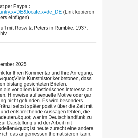
st per Paypal:
ountry.x=DE&locale.x=de_DE
(Link kopieren
ers einfügen)
luff mit Roswita Peters in Rumbke, 1937,
hiv
vember 2025
ank für Ihren Kommentar und Ihre Anregung,
&quot;Viele Kunsthistoriker betonen, dass
den bislang gesichteten Briefen,
 ein vor allem künstlerisches Interesse an
en. Hinweise auf sexuelle Motive oder gar
ng nicht gefunden. Es wird besonders
änzi selbst später positiv über die Zeit mit
e und entsprechende Aussagen fehlen, die
ndeuten.&quot; war im Deutschlandfunk zu
zur Darstellung und der Arbeit mit
dellen&quot; ist heute zurecht eine andere.
e ich das angemessen thematisieren kann.