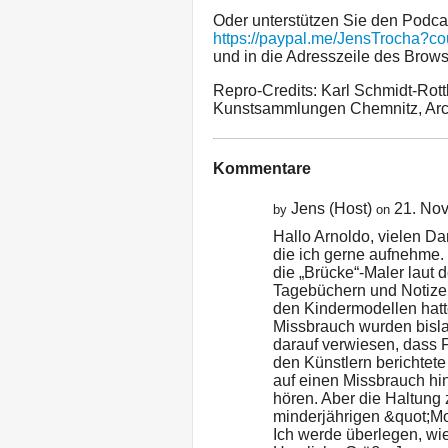
Oder unterstützen Sie den Podca
https://paypal.me/JensTrocha?c
und in die Adresszeile des Brows
Repro-Credits: Karl Schmidt-Rott
Kunstsammlungen Chemnitz, Arc
Kommentare
Jens (Host)
21. No
by
on
Hallo Arnoldo, vielen D
die ich gerne aufnehme. 
die „Brücke“-Maler laut 
Tagebüchern und Notizen
den Kindermodellen hatt
Missbrauch wurden bisla
darauf verwiesen, dass Fr
den Künstlern berichtet
auf einen Missbrauch hi
hören. Aber die Haltung 
minderjährigen &quot;Mo
Ich werde überlegen, wi